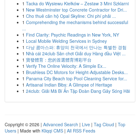
1
Tacka do Wysiewu Kiełków – Zestaw 3 Mini Szklarni
1
New Westminster top Concrete Contractor for Dri...
1
Cho thuê căn hộ Opal Skyline: Chi phí phải ...
1
Comprehending the mechanisms behind successful
...
1
Find Clarity: Psychic Readings in New York, NY
1
Local Mobile Welding Services in Sydney
1
다낭 콤마스파: 휴양의 천국에서 만나는 특별한 경험
1
Nhà cái 24club Sân chơi Giải duy Hàng đầu Việt ...
1
寶發體育：您的首選體育博彩平台
1
Verify The Online Velocity: A Simple Ex...
1
Brushless DC Motors for Height-Adjustable Desks...
1
Panama City Beach top Pool Cleaning Service for...
1
Artisanal Indian Bibs: A Glimpse of Heritage
1
24club: Giải Mã Bí Ẩn Tập Đoàn Đang Gây Sóng Hãi
Copyright © 2026 |
Advanced Search
|
Live
|
Tag Cloud
|
Top
Users
| Made with
Kliqqi CMS
|
All RSS Feeds