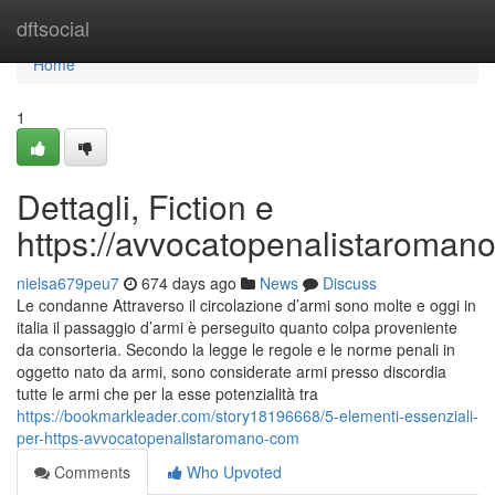
Home
dftsocial
Home
1
Dettagli, Fiction e
https://avvocatopenalistaroman
nielsa679peu7
674 days ago
News
Discuss
Le condanne Attraverso il circolazione d’armi sono molte e oggi in
italia il passaggio d’armi è perseguito quanto colpa proveniente
da consorteria. Secondo la legge le regole e le norme penali in
oggetto nato da armi, sono considerate armi presso discordia
tutte le armi che per la esse potenzialità tra
https://bookmarkleader.com/story18196668/5-elementi-essenziali-
per-https-avvocatopenalistaromano-com
Comments
Who Upvoted