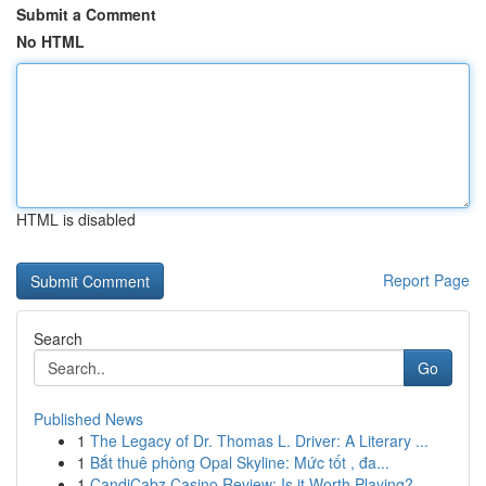
Submit a Comment
No HTML
HTML is disabled
Report Page
Search
Go
Published News
1
The Legacy of Dr. Thomas L. Driver: A Literary ...
1
Bắt thuê phòng Opal Skyline: Mức tốt , đa...
1
CandiCabz Casino Review: Is it Worth Playing?