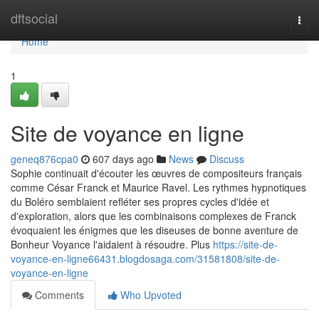
Home
dftsocial
Togg
navi
Home
1
Site de voyance en ligne
geneq876cpa0
607 days ago
News
Discuss
Sophie continuait d'écouter les œuvres de compositeurs français
comme César Franck et Maurice Ravel. Les rythmes hypnotiques
du Boléro semblaient refléter ses propres cycles d'idée et
d'exploration, alors que les combinaisons complexes de Franck
évoquaient les énigmes que les diseuses de bonne aventure de
Bonheur Voyance l'aidaient à résoudre. Plus
https://site-de-
voyance-en-ligne66431.blogdosaga.com/31581808/site-de-
voyance-en-ligne
Comments
Who Upvoted