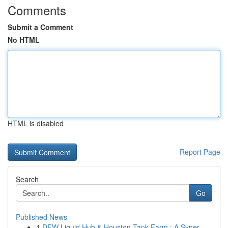
Comments
Submit a Comment
No HTML
HTML is disabled
Report Page
Search
Go
Published News
1
DFW Liquid Hub & Houston Tank Farm : A Syner...