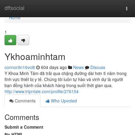
Home
dftsocial
Togg
navi
Home
1
Ykhoaminhtam
connor9n16vci8
604 days ago
News
Discuss
Y Khoa Minh Tâm đã trải qua chặng đường dài hơn 5 năm trong
lĩnh vực thiết bị y tế. Chúng tôi luôn tự hào và vinh dự là người
bạn đồng hành của khách hàng trong suốt thời gian qua.
http://www.tripntale.com/profile/276154
Comments
Who Upvoted
Comments
Submit a Comment
No HTML