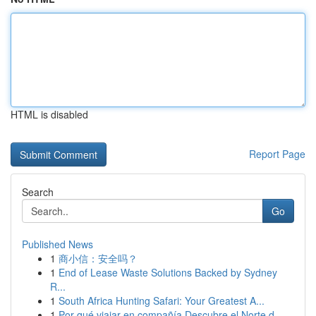
HTML is disabled
Report Page
Search
Go
Published News
1
商小信：安全吗？
1
End of Lease Waste Solutions Backed by Sydney
R...
1
South Africa Hunting Safari: Your Greatest A...
1
Por qué viajar en compañía Descubre el Norte d...