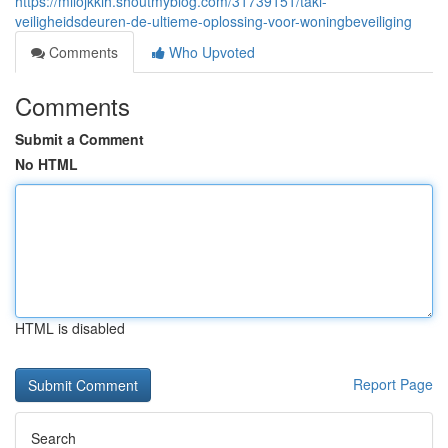
https://milojkkih.shoutmyblog.com/31739151/taki-
veiligheidsdeuren-de-ultieme-oplossing-voor-woningbeveiliging
Comments
Who Upvoted
Comments
Submit a Comment
No HTML
HTML is disabled
Report Page
Search