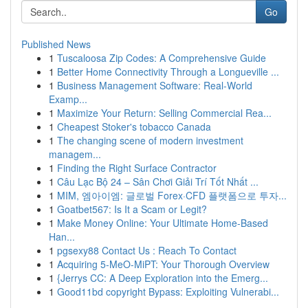
Go
Published News
1
Tuscaloosa Zip Codes: A Comprehensive Guide
1
Better Home Connectivity Through a Longueville ...
1
Business Management Software: Real-World
Examp...
1
Maximize Your Return: Selling Commercial Rea...
1
Cheapest Stoker's tobacco Canada
1
The changing scene of modern investment
managem...
1
Finding the Right Surface Contractor
1
Câu Lạc Bộ 24 – Sân Chơi Giải Trí Tốt Nhất ...
1
MIM, 엠아이엠: 글로벌 Forex·CFD 플랫폼으로 투자...
1
Goatbet567: Is It a Scam or Legit?
1
Make Money Online: Your Ultimate Home-Based
Han...
1
pgsexy88 Contact Us : Reach To Contact
1
Acquiring 5-MeO-MiPT: Your Thorough Overview
1
{Jerrys CC: A Deep Exploration into the Emerg...
1
Good11bd copyright Bypass: Exploiting Vulnerabi...