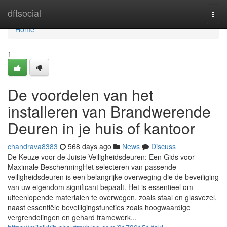
Home
dftsocial
Togg
navi
Home
1
De voordelen van het
installeren van Brandwerende
Deuren in je huis of kantoor
chandrava8383
568 days ago
News
Discuss
De Keuze voor de Juiste Veiligheidsdeuren: Een Gids voor
Maximale BeschermingHet selecteren van passende
veiligheidsdeuren is een belangrijke overweging die de beveiliging
van uw eigendom significant bepaalt. Het is essentieel om
uiteenlopende materialen te overwegen, zoals staal en glasvezel,
naast essentiële beveiligingsfuncties zoals hoogwaardige
vergrendelingen en gehard framewerk...