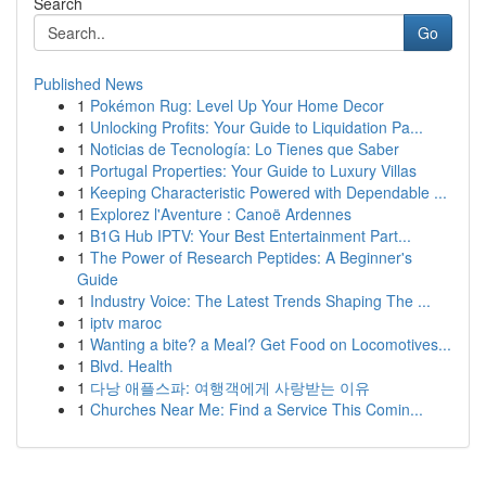
Search
Go
Published News
1
Pokémon Rug: Level Up Your Home Decor
1
Unlocking Profits: Your Guide to Liquidation Pa...
1
Noticias de Tecnología: Lo Tienes que Saber
1
Portugal Properties: Your Guide to Luxury Villas
1
Keeping Characteristic Powered with Dependable ...
1
Explorez l'Aventure : Canoë Ardennes
1
B1G Hub IPTV: Your Best Entertainment Part...
1
The Power of Research Peptides: A Beginner's
Guide
1
Industry Voice: The Latest Trends Shaping The ...
1
iptv maroc
1
Wanting a bite? a Meal? Get Food on Locomotives...
1
Blvd. Health
1
다낭 애플스파: 여행객에게 사랑받는 이유
1
Churches Near Me: Find a Service This Comin...