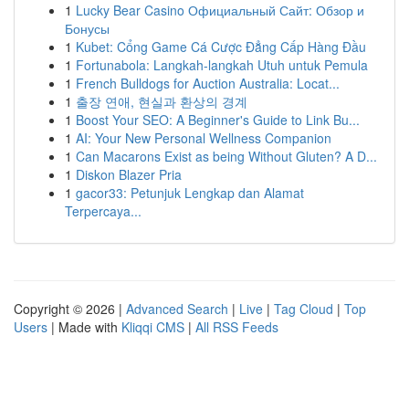
1
Lucky Bear Casino Официальный Сайт: Обзор и
Бонусы
1
Kubet: Cổng Game Cá Cược Đẳng Cấp Hàng Đầu
1
Fortunabola: Langkah-langkah Utuh untuk Pemula
1
French Bulldogs for Auction Australia: Locat...
1
출장 연애, 현실과 환상의 경계
1
Boost Your SEO: A Beginner's Guide to Link Bu...
1
AI: Your New Personal Wellness Companion
1
Can Macarons Exist as being Without Gluten? A D...
1
Diskon Blazer Pria
1
gacor33: Petunjuk Lengkap dan Alamat
Terpercaya...
Copyright © 2026 |
Advanced Search
|
Live
|
Tag Cloud
|
Top
Users
| Made with
Kliqqi CMS
|
All RSS Feeds