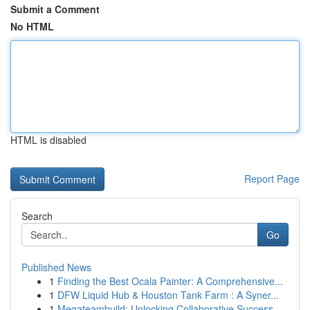
Submit a Comment
No HTML
HTML is disabled
Report Page
Search
Go
Published News
1
Finding the Best Ocala Painter: A Comprehensive...
1
DFW Liquid Hub & Houston Tank Farm : A Syner...
1
Megateambuild: Unlocking Collaborative Success