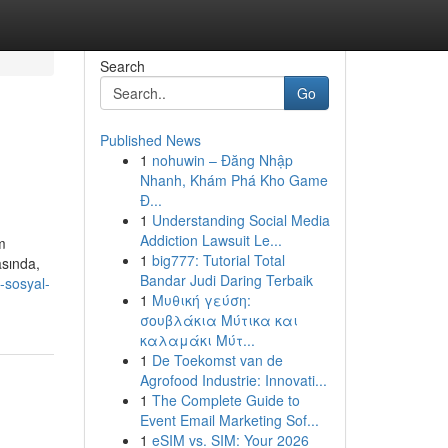
Search
Go
Published News
1
nohuwin – Đăng Nhập
Nhanh, Khám Phá Kho Game
Đ...
1
Understanding Social Media
Addiction Lawsuit Le...
m
1
big777: Tutorial Total
asında,
Bandar Judi Daring Terbaik
-sosyal-
1
Μυθική γεύση:
σουβλάκια Μύτικα και
καλαμάκι Μύτ...
1
De Toekomst van de
Agrofood Industrie: Innovati...
1
The Complete Guide to
Event Email Marketing Sof...
1
eSIM vs. SIM: Your 2026