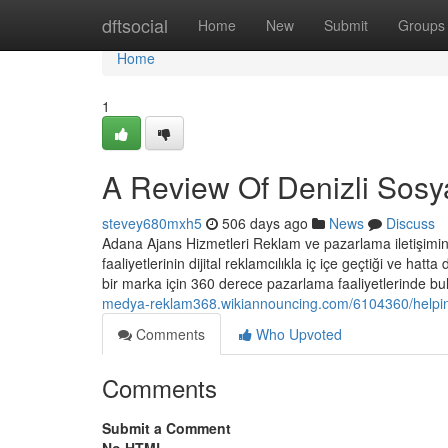
Home
dftsocial
Home
New
Submit
Groups
Home
1
A Review Of Denizli Sos
stevey680mxh5
506 days ago
News
Discuss
Adana Ajans Hizmetleri Reklam ve pazarlama iletişimin hı
faaliyetlerinin dijital reklamcılıkla iç içe geçtiği ve hatt
bir marka için 360 derece pazarlama faaliyetlerinde bu
medya-reklam368.wikiannouncing.com/6104360/helpin
Comments
Who Upvoted
Comments
Submit a Comment