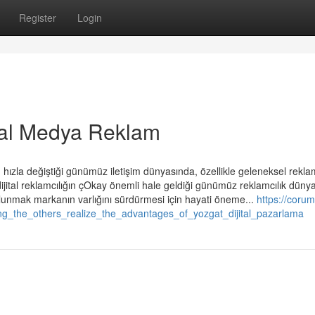
Register
Login
yal Medya Reklam
zla değiştiği günümüz iletişim dünyasında, özellikle geleneksel rekla
a dijital reklamcılığın çOkay önemli hale geldiği günümüz reklamcılık düny
lunmak markanın varlığını sürdürmesi için hayati öneme...
https://corum
g_the_others_realize_the_advantages_of_yozgat_dijital_pazarlama