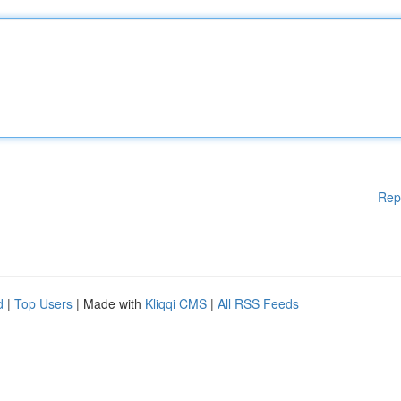
Rep
d
|
Top Users
| Made with
Kliqqi CMS
|
All RSS Feeds