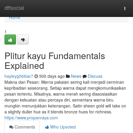
Home
dftsocial
Togg
navi
Home
1
Plitur kayu Fundamentals
Explained
hayleyg566iar7
500 days ago
News
Discuss
Makna dan Pesan: Warna pakaian sering kali menjadi cerminan
kepribadian seseorang. Setiap warna dapat mengkomunikasikan
pesan tertentu. Misalnya, warna merah sering diasosiasikan
dengan kekuatan atau percaya diri, sementara warna biru
mungkin menunjukkan ketenangan. Satin sheen gold will take on
a slightly duller hue as it blends bronze hues for richness.
https://www.propanraya.com
Comments
Who Upvoted