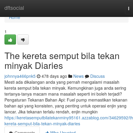
Home
dftsocial
To
na
Home
1
The kereta semput bila tekan
minyak Diaries
johnnya466pnk5
478 days ago
News
Discuss
Mesti ada dikalangan anda yang pernah mengalami masalah
kereta semput bila tekan minyak. Kemungkinan juga anda sering
tertanya-tanya macam mana masalah seperti ini boleh terjadi?
Pengaturan Tekanan Bahan Api: Fuel pump memastikan tekanan
bahan api yang konsisten, yang penting untuk operasi enjin yang
lancar. Jika tekanan terlalu rendah, enjin mungkin
https://keretasemputbilatekanminy95161.azzablog.com/34629592/th
kereta-semput-bila-tekan-minyak-diaries
Comments
Who Upvoted