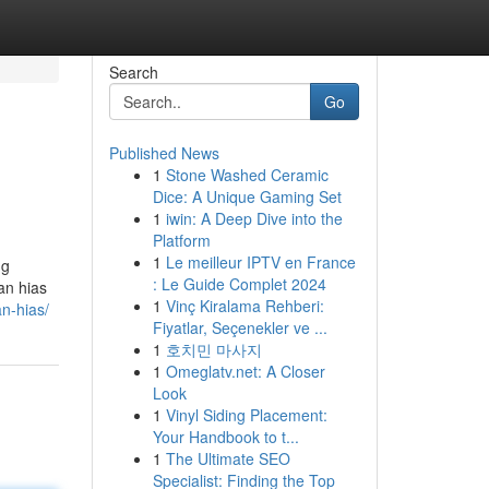
Search
Go
Published News
1
Stone Washed Ceramic
Dice: A Unique Gaming Set
1
iwin: A Deep Dive into the
Platform
1
Le meilleur IPTV en France
ng
: Le Guide Complet 2024
an hias
1
Vinç Kiralama Rehberi:
n-hias/
Fiyatlar, Seçenekler ve ...
1
호치민 마사지
1
Omeglatv.net: A Closer
Look
1
Vinyl Siding Placement:
Your Handbook to t...
1
The Ultimate SEO
Specialist: Finding the Top