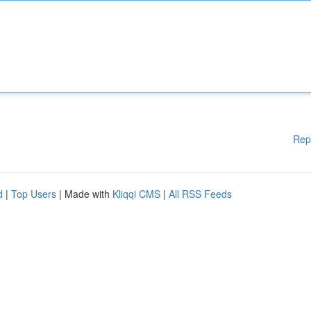
Rep
d
|
Top Users
| Made with
Kliqqi CMS
|
All RSS Feeds