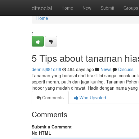
Home
dftsocial
Home
New
Submit
Groups
Home
1
5 Tips about tanaman hia
dennisj681ozl6
464 days ago
News
Discuss
Tanaman yang berasal dari brazil ini sangat cocok 
seperti merah, putih dan juga kuning. Tanaman Pohon 
indoor yang mudah dirawat. Hadir dengan nama yang u
Comments
Who Upvoted
Comments
Submit a Comment
No HTML