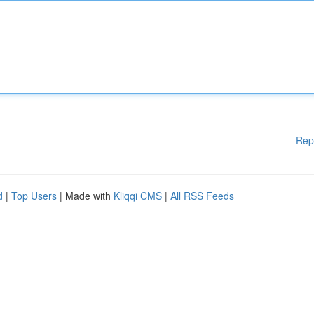
Rep
d
|
Top Users
| Made with
Kliqqi CMS
|
All RSS Feeds