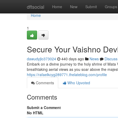
Home
dftsocial
Home
New
Submit
Groups
Home
1
Secure Your Vaishno Devi 
dawudyjlo373024
440 days ago
News
Discuss
Embark on a divine journey to the holy shrine of Mata 
breathtaking aerial views as you soar above the majesti
https://rafaelkcyg289771.thelateblog.com/profile
Comments
Who Upvoted
Comments
Submit a Comment
No HTML