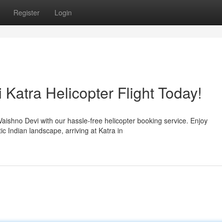
Register
Login
Katra Helicopter Flight Today!
Vaishno Devi with our hassle-free helicopter booking service. Enjoy
c Indian landscape, arriving at Katra in