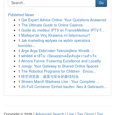
Go
Published News
1
Get Expert Advice Online: Your Questions Answered
1
The Ultimate Guide to Online Casinos
1
Guide du meilleur IPTV en FranceMeilleur IPTV F...
1
Maltepe'de Vinç Kiralama mi İstiyorsunuz?
1
Jak marketing wpływa na wybór operatora
komórko...
1
Arge Arge Ekibi'nden Teknolojilere Yönelik ...
1
win666 คาสิโน: เปิดเผยทุกเคล็ดลับสู่ความสำเร็จ
1
Almora Farms: Fostering Excellence and Locality
1
Joingy: Your Gateway to Shared Online Spaces
1
The Robotics Programs for Children : Encou...
1
悟空浏览器：速度与安全的最佳结合
1
Stream March Madness Live : Your Complete ...
1
20-Fuß Container Einheit kaufen: Neu & Gebrauch...
Copyright © 2026 |
Advanced Search
|
Live
|
Tag Cloud
|
Top