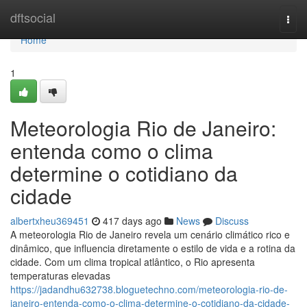
Home
dftsocial
Togg
navi
Home
1
Meteorologia Rio de Janeiro:
entenda como o clima
determine o cotidiano da
cidade
albertxheu369451
417 days ago
News
Discuss
A meteorologia Rio de Janeiro revela um cenário climático rico e
dinâmico, que influencia diretamente o estilo de vida e a rotina da
cidade. Com um clima tropical atlântico, o Rio apresenta
temperaturas elevadas
https://jadandhu632738.bloguetechno.com/meteorologia-rio-de-
janeiro-entenda-como-o-clima-determine-o-cotidiano-da-cidade-