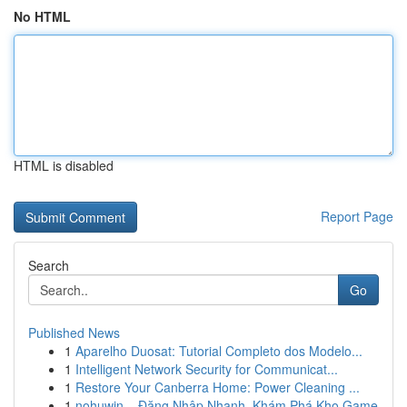
No HTML
HTML is disabled
Report Page
Search
Go
Published News
1
Aparelho Duosat: Tutorial Completo dos Modelo...
1
Intelligent Network Security for Communicat...
1
Restore Your Canberra Home: Power Cleaning ...
1
nohuwin – Đăng Nhập Nhanh, Khám Phá Kho Game