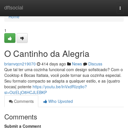
Home
dftsocial
Togg
navi
Home
1
O Cantinho da Alegria
brianvqcn219070
414 days ago
News
Discuss
Que tal ter uma cozinha funcional com design sofisticado? Com o
Cooktop 4 Bocas Itatiaia, você pode tornar sua cozinha especial.
Seu formato compacto se adapta a qualquer estilo, e as {quatro
bocas{ potente
https://youtu.be/lnVxdRIzq9o?
si=OizELjO8HCJLEBKP
Comments
Who Upvoted
Comments
Submit a Comment