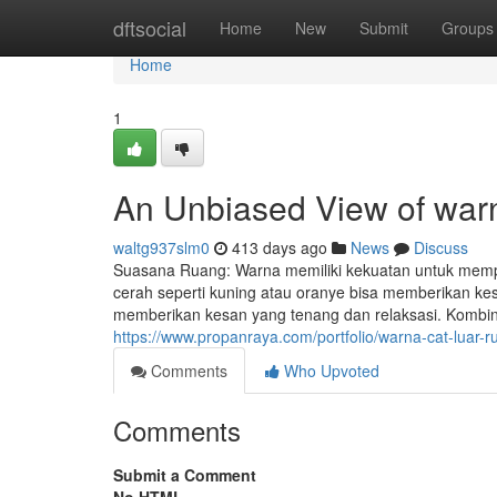
Home
dftsocial
Home
New
Submit
Groups
Home
1
An Unbiased View of warn
waltg937slm0
413 days ago
News
Discuss
Suasana Ruang: Warna memiliki kekuatan untuk mem
cerah seperti kuning atau oranye bisa memberikan kes
memberikan kesan yang tenang dan relaksasi. Kombi
https://www.propanraya.com/portfolio/warna-cat-luar-
Comments
Who Upvoted
Comments
Submit a Comment