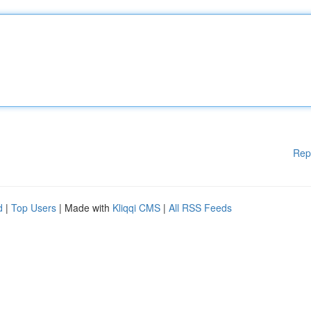
Rep
d
|
Top Users
| Made with
Kliqqi CMS
|
All RSS Feeds