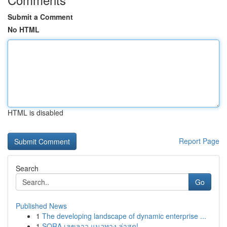
Submit a Comment
No HTML
HTML is disabled
Report Page
Search
Go
Published News
1
The developing landscape of dynamic enterprise ...
1
SORA เลขลาว แนวทาง ล่าสุด!