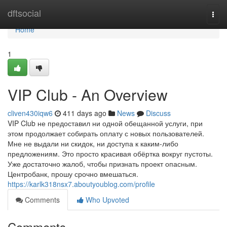
Home
dftsocial
Togg
navi
Home
1
VIP Club - An Overview
cliven430iqw6
411 days ago
News
Discuss
VIP Club не предоставил ни одной обещанной услуги, при
этом продолжает собирать оплату с новых пользователей.
Мне не выдали ни скидок, ни доступа к каким-либо
предложениям. Это просто красивая обёртка вокруг пустоты.
Уже достаточно жалоб, чтобы признать проект опасным.
Центробанк, прошу срочно вмешаться.
https://karlk318nsx7.aboutyoublog.com/profile
Comments
Who Upvoted
Comments