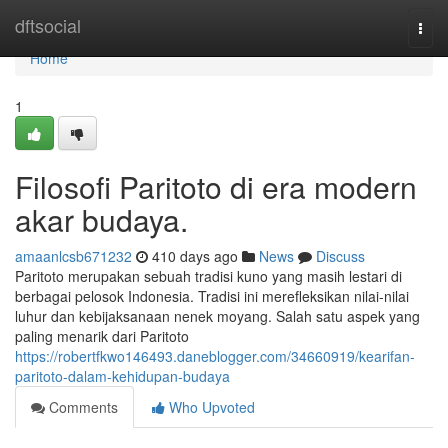
Home
dftsocial
Togg
navi
Home
1
Filosofi Paritoto di era modern
akar budaya.
amaanlcsb671232
410 days ago
News
Discuss
Paritoto merupakan sebuah tradisi kuno yang masih lestari di
berbagai pelosok Indonesia. Tradisi ini merefleksikan nilai-nilai
luhur dan kebijaksanaan nenek moyang. Salah satu aspek yang
paling menarik dari Paritoto
https://robertfkwo146493.daneblogger.com/34660919/kearifan-
paritoto-dalam-kehidupan-budaya
Comments
Who Upvoted