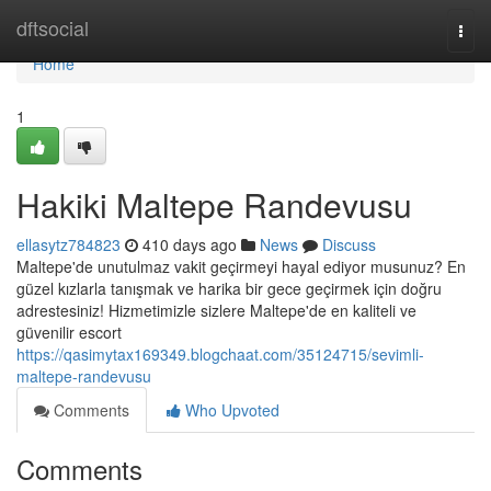
Home
dftsocial
Togg
navi
Home
1
Hakiki Maltepe Randevusu
ellasytz784823
410 days ago
News
Discuss
Maltepe'de unutulmaz vakit geçirmeyi hayal ediyor musunuz? En
güzel kızlarla tanışmak ve harika bir gece geçirmek için doğru
adrestesiniz! Hizmetimizle sizlere Maltepe'de en kaliteli ve
güvenilir escort
https://qasimytax169349.blogchaat.com/35124715/sevimli-
maltepe-randevusu
Comments
Who Upvoted
Comments