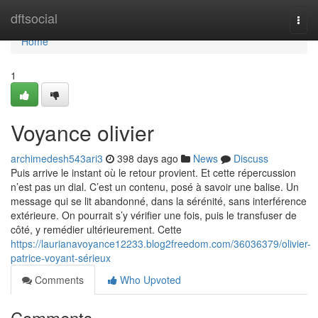
Home
dftsocial
Togg
navi
Home
1
Voyance olivier
archimedesh543ari3
398 days ago
News
Discuss
Puis arrive le instant où le retour provient. Et cette répercussion
n’est pas un dial. C’est un contenu, posé à savoir une balise. Un
message qui se lit abandonné, dans la sérénité, sans interférence
extérieure. On pourrait s’y vérifier une fois, puis le transfuser de
côté, y remédier ultérieurement. Cette
https://laurianavoyance12233.blog2freedom.com/36036379/olivier-
patrice-voyant-sérieux
Comments
Who Upvoted
Comments