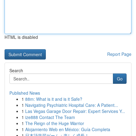
HTML is disabled
Report Page
Search
Go
Published News
1
88m: What is it and is it Safe?
1
Navigating Psychiatric Hospital Care: A Patient...
1
Las Vegas Garage Door Repair: Expert Services Y...
1
ize888 Contact The Team
1
The Reign of the Huge Warrior
1
Alojamiento Web en México: Guía Completa
1
日本語学習ゲーム：楽しく成長！