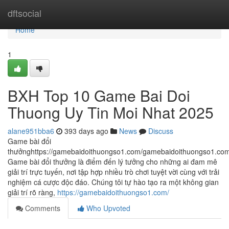
Home
dftsocial
Home
1
BXH Top 10 Game Bai Doi
Thuong Uy Tin Moi Nhat 2025
alane951bba6
393 days ago
News
Discuss
Game bài đổi
thưởnghttps://gamebaidoithuongso1.com/gamebaidoithuongso1.co
Game bài đổi thưởng là điểm đến lý tưởng cho những ai đam mê
giải trí trực tuyến, nơi tập hợp nhiều trò chơi tuyệt vời cùng với trải
nghiệm cá cược độc đáo. Chúng tôi tự hào tạo ra một không gian
giải trí rõ ràng,
https://gamebaidoithuongso1.com/
Comments
Who Upvoted