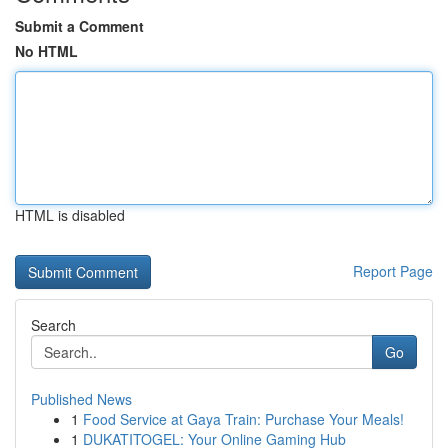
Submit a Comment
No HTML
HTML is disabled
Report Page
Search
Go
Published News
1
Food Service at Gaya Train: Purchase Your Meals!
1
DUKATITOGEL: Your Online Gaming Hub