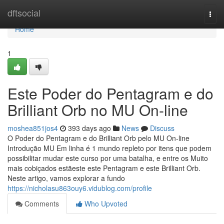
Home
dftsocial
Togg
navi
Home
1
Este Poder do Pentagram e do
Brilliant Orb no MU On-line
moshea851jos4
393 days ago
News
Discuss
O Poder do Pentagram e do Brilliant Orb pelo MU On-line
Introdução MU Em linha é 1 mundo repleto por itens que podem
possibilitar mudar este curso por uma batalha, e entre os Muito
mais cobiçados estãeste este Pentagram e este Brilliant Orb.
Neste artigo, vamos explorar a fundo
https://nicholasu863ouy6.vidublog.com/profile
Comments
Who Upvoted