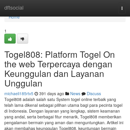
Home
dftsocial
Togg
navi
Home
1
Togel808: Platform Togel On
the web Terpercaya dengan
Keunggulan dan Layanan
Unggulan
michaeli185rtv5
391 days ago
News
Discuss
Togel808 adalah salah satu System togel online terbaik yang
telah lama dikenal sebagai pilihan utama bagi para pecinta togel
di Indonesia. Dengan layanan yang lengkap, sistem keamanan
yang andal, serta berbagai fitur menarik, Togel808 memberikan
pengalaman bermain yang aman dan menguntungkan. Artikel ini
akan membahas keunggulan Togel808, keuntungan bermain