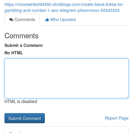
https://movewinbet94950.shotblogs.com/create-black-linkss-for-
gambling-and-number-1-seo-telegram-pheonnixxx-50543324
Comments
Who Upvoted
Comments
Submit a Comment
No HTML
HTML is disabled
Report Page