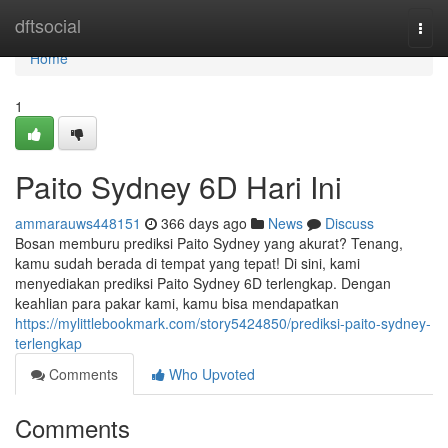
Home
dftsocial
Togg
navi
Home
1
Paito Sydney 6D Hari Ini
ammarauws448151
366 days ago
News
Discuss
Bosan memburu prediksi Paito Sydney yang akurat? Tenang,
kamu sudah berada di tempat yang tepat! Di sini, kami
menyediakan prediksi Paito Sydney 6D terlengkap. Dengan
keahlian para pakar kami, kamu bisa mendapatkan
https://mylittlebookmark.com/story5424850/prediksi-paito-sydney-
terlengkap
Comments
Who Upvoted
Comments