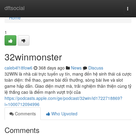
Home
dftsocial
Togg
navi
Home
1
32winmonster
caleb4f18fow6
368 days ago
News
Discuss
32WIN là nhà cái trực tuyến uy tín, mang đến hệ sinh thái cá cược
toàn diện: thể thao, game bài đổi thưởng, sòng bài live và slot
game hấp dẫn. Giao diện mượt mà, trải nghiệm thân thiện cùng tỷ
lệ thắng cao là điểm mạnh vượt trội của
https://podcasts.apple.com/ge/podcast/32win/id1722718869?
i=1000712094996
Comments
Who Upvoted
Comments