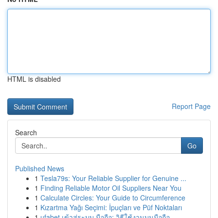
HTML is disabled
Report Page
Search
Go
Published News
1
Tesla79s: Your Reliable Supplier for Genuine ...
1
Finding Reliable Motor Oil Suppliers Near You
1
Calculate Circles: Your Guide to Circumference
1
Kızartma Yağı Seçimi: İpuçları ve Püf Noktaları
1
ufabet เข้าสู่ระบบ มือถือ: วิธีใช้งานบนมือถือ