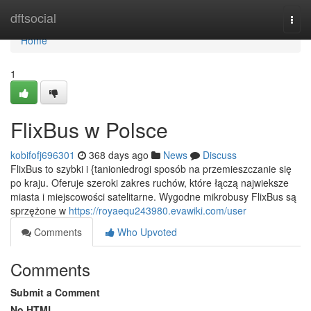
Home
dftsocial
Togg
navi
Home
1
FlixBus w Polsce
kobifofj696301
368 days ago
News
Discuss
FlixBus to szybki i {tanioniedrogi sposób na przemieszczanie się
po kraju. Oferuje szeroki zakres ruchów, które łączą najwieksze
miasta i miejscowości satelitarne. Wygodne mikrobusy FlixBus są
sprzężone w
https://royaequ243980.evawiki.com/user
Comments
Who Upvoted
Comments
Submit a Comment
No HTML