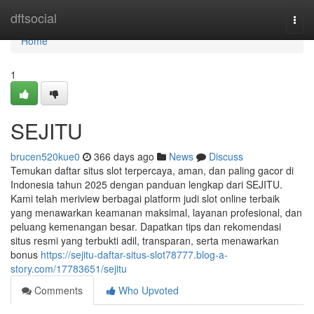
Home
dftsocial
Togg
navi
Home
1
SEJITU
brucen520kue0
366 days ago
News
Discuss
Temukan daftar situs slot terpercaya, aman, dan paling gacor di
Indonesia tahun 2025 dengan panduan lengkap dari SEJITU.
Kami telah meriview berbagai platform judi slot online terbaik
yang menawarkan keamanan maksimal, layanan profesional, dan
peluang kemenangan besar. Dapatkan tips dan rekomendasi
situs resmi yang terbukti adil, transparan, serta menawarkan
bonus
https://sejitu-daftar-situs-slot78777.blog-a-
story.com/17783651/sejitu
Comments
Who Upvoted