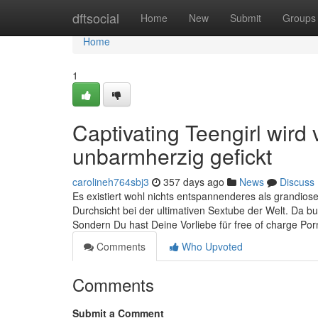
Home
dftsocial
Home
New
Submit
Groups
Home
1
Captivating Teengirl wir
unbarmherzig gefickt
carolineh764sbj3
357 days ago
News
Discuss
Es existiert wohl nichts entspannenderes als grandiose
Durchsicht bei der ultimativen Sextube der Welt. Da b
Sondern Du hast Deine Vorliebe für free of charge Po
Comments
Who Upvoted
Comments
Submit a Comment