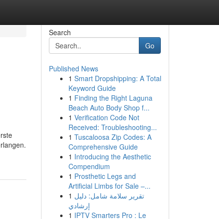
Search
Go
Published News
1
Smart Dropshipping: A Total
Keyword Guide
1
Finding the Right Laguna
Beach Auto Body Shop f...
1
Verification Code Not
Received: Troubleshooting...
rste
1
Tuscaloosa Zip Codes: A
erlangen.
Comprehensive Guide
1
Introducing the Aesthetic
Compendium
1
Prosthetic Legs and
Artificial Limbs for Sale –...
1
تقرير سلامة شامل: دليل
إرشادي
1
IPTV Smarters Pro : Le