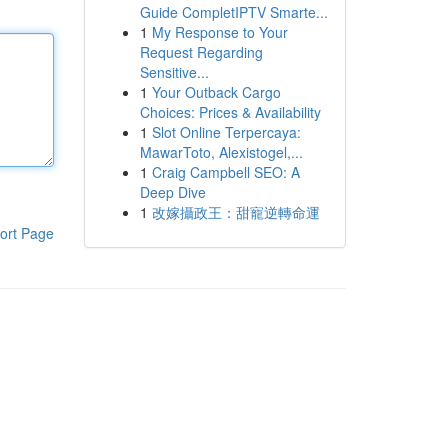
Guide CompletIPTV Smarte...
1
My Response to Your
Request Regarding
Sensitive...
1
Your Outback Cargo
Choices: Prices & Availability
1
Slot Online Terpercaya:
MawarToto, Alexistogel,...
1
Craig Campbell SEO: A
Deep Dive
1
改嫁攝政王：甜寵逆轉命運
ort Page