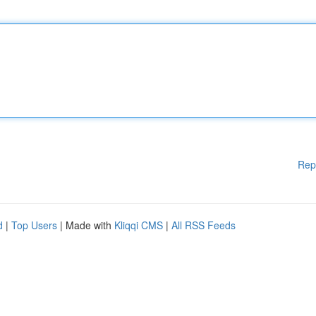
Rep
d
|
Top Users
| Made with
Kliqqi CMS
|
All RSS Feeds