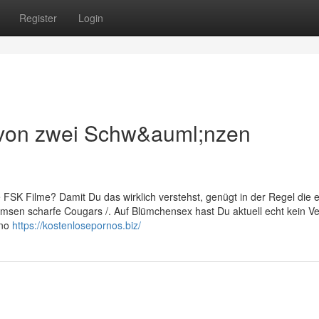
Register
Login
d von zwei Schw&auml;nzen
 FSK Filme? Damit Du das wirklich verstehst, genügt in der Regel die e
umsen scharfe Cougars /. Auf Blümchensex hast Du aktuell echt kein V
rno
https://kostenlosepornos.biz/