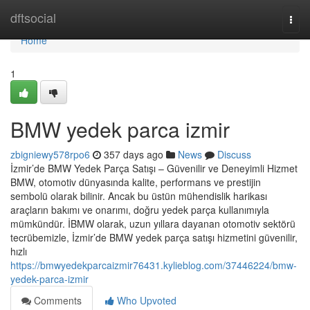
Home
dftsocial
Togg
navi
Home
1
BMW yedek parca izmir
zbigniewy578rpo6
357 days ago
News
Discuss
İzmir’de BMW Yedek Parça Satışı – Güvenilir ve Deneyimli Hizmet
BMW, otomotiv dünyasında kalite, performans ve prestijin
sembolü olarak bilinir. Ancak bu üstün mühendislik harikası
araçların bakımı ve onarımı, doğru yedek parça kullanımıyla
mümkündür. İBMW olarak, uzun yıllara dayanan otomotiv sektörü
tecrübemizle, İzmir’de BMW yedek parça satışı hizmetini güvenilir,
hızlı
https://bmwyedekparcaizmir76431.kylieblog.com/37446224/bmw-
yedek-parca-izmir
Comments
Who Upvoted