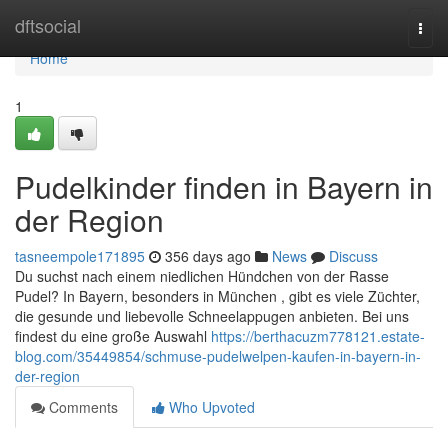
Home
dftsocial
Togg
navi
Home
1
Pudelkinder finden in Bayern in
der Region
tasneempole171895
356 days ago
News
Discuss
Du suchst nach einem niedlichen Hündchen von der Rasse
Pudel? In Bayern, besonders in München , gibt es viele Züchter,
die gesunde und liebevolle Schneelappugen anbieten. Bei uns
findest du eine große Auswahl
https://berthacuzm778121.estate-
blog.com/35449854/schmuse-pudelwelpen-kaufen-in-bayern-in-
der-region
Comments
Who Upvoted