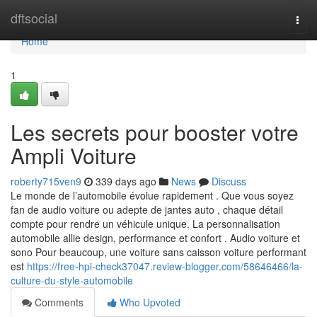
Home
dftsocial
Togg
navi
Home
1
Les secrets pour booster votre
Ampli Voiture
roberty715ven9
339 days ago
News
Discuss
Le monde de l’automobile évolue rapidement . Que vous soyez
fan de audio voiture ou adepte de jantes auto , chaque détail
compte pour rendre un véhicule unique. La personnalisation
automobile allie design, performance et confort . Audio voiture et
sono Pour beaucoup, une voiture sans caisson voiture performant
est
https://free-hpi-check37047.review-blogger.com/58646466/la-
culture-du-style-automobile
Comments
Who Upvoted