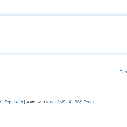
Rep
d
|
Top Users
| Made with
Kliqqi CMS
|
All RSS Feeds