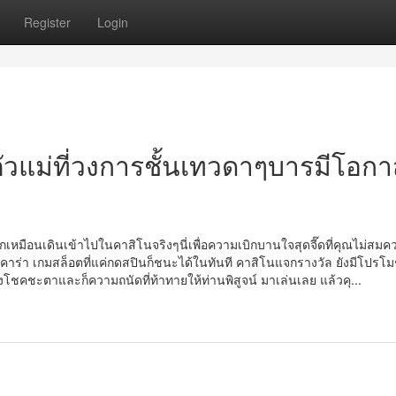
Register
Login
ัวแม่ที่วงการชั้นเทวดาๆบารมีโอกา
สึกเหมือนเดินเข้าไปในคาสิโนจริงๆนี่เพื่อความเบิกบานใจสุดจี๊ดที่คุณไม่ส
 บาคาร่า เกมสล็อตที่แค่กดสปินก็ชนะได้ในทันที คาสิโนแจกรางวัล ยังมีโปรโมช
นของโชคชะตาและก็ความถนัดที่ท้าทายให้ท่านพิสูจน์ มาเล่นเลย แล้วคุ...