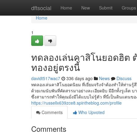
Home
dftsocial
Home
New
Submit
Groups
Home
1
ทดลองเล่นคาสิโนยอดฮิต ต
ทองอยู่ตรงนี้
davidt517wac7
336 days ago
News
Discuss
ทดลองเล่นคาสิโนยอดนิยม ที่เยี่ยมจริงจำต้องทำให้ท่านรู้
ด้วยเกมนับพันที่คัดสรรมาอย่างละเอียดยิบ มีอีกทั้งรูเล็ต
ซึ่งสามารถทำให้คุณมั่งมีได้แบบไม่รู้ตัว ที่นี่เป็นดินแด
https://russellx639zce8.spintheblog.com/profile
Comments
Who Upvoted
Comments