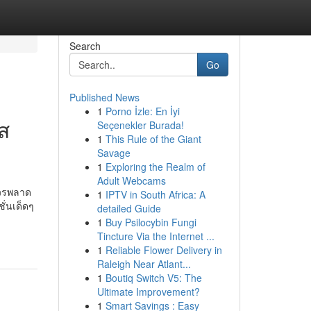
Search
Go
Published News
1
Porno İzle: En İyi
ส
Seçenekler Burada!
1
This Rule of the Giant
Savage
1
Exploring the Realm of
Adult Webcams
มควรพลาด
1
IPTV in South Africa: A
ั่นเด็ดๆ
detailed Guide
1
Buy Psilocybin Fungi
Tincture Via the Internet ...
1
Reliable Flower Delivery in
Raleigh Near Atlant...
1
Boutiq Switch V5: The
Ultimate Improvement?
1
Smart Savings : Easy