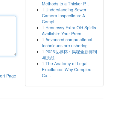
Methods to a Thicker P...
1
Understanding Sewer
Camera Inspections: A
Compl...
1
Hennessy Extra Old Spirits
Available: Your Prem...
1
Advanced computational
techniques are ushering ...
1
2026世界杯：揭秘全新赛制
与挑战
1
The Anatomy of Legal
Excellence: Why Complex
Ca...
ort Page