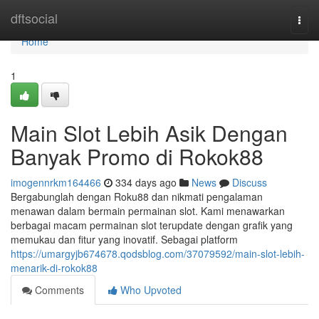
Home
dftsocial
Togg
navi
Home
1
Main Slot Lebih Asik Dengan
Banyak Promo di Rokok88
imogennrkm164466
334 days ago
News
Discuss
Bergabunglah dengan Roku88 dan nikmati pengalaman
menawan dalam bermain permainan slot. Kami menawarkan
berbagai macam permainan slot terupdate dengan grafik yang
memukau dan fitur yang inovatif. Sebagai platform
https://umargyjb674678.qodsblog.com/37079592/main-slot-lebih-
menarik-di-rokok88
Comments
Who Upvoted