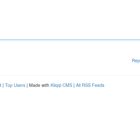
Rep
d
|
Top Users
| Made with
Kliqqi CMS
|
All RSS Feeds