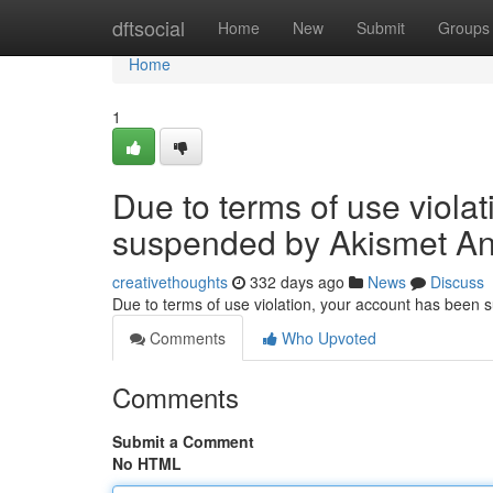
Home
dftsocial
Home
New
Submit
Groups
Home
1
Due to terms of use viola
suspended by Akismet An
creativethoughts
332 days ago
News
Discuss
Due to terms of use violation, your account has been
Comments
Who Upvoted
Comments
Submit a Comment
No HTML