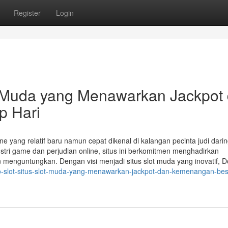
Register
Login
lot Muda yang Menawarkan Jackpot
p Hari
ne yang relatif baru namun cepat dikenal di kalangan pecinta judi darin
tri game dan perjudian online, situs ini berkomitmen menghadirkan
nguntungkan. Dengan visi menjadi situs slot muda yang inovatif, Do
toto-slot-situs-slot-muda-yang-menawarkan-jackpot-dan-kemenangan-bes