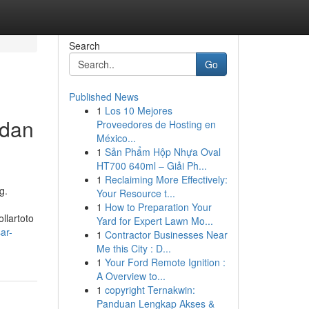
Search
Go
Published News
1
Los 10 Mejores
 dan
Proveedores de Hosting en
México...
1
Sản Phẩm Hộp Nhựa Oval
HT700 640ml – Giải Ph...
1
Reclaiming More Effectively:
g.
Your Resource t...
1
How to Preparation Your
llartoto
Yard for Expert Lawn Mo...
ar-
1
Contractor Businesses Near
Me this City : D...
1
Your Ford Remote Ignition :
A Overview to...
1
copyright Ternakwin:
Panduan Lengkap Akses &