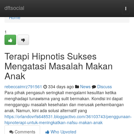
Home
dftsocial
Togg
navi
Home
1
Terapi Hipnotis Sukses
Mengatasi Masalah Makan
Anak
rebeccaimrz791561
334 days ago
News
Discuss
Para pihak pengasuh seringkali mengalami kesulitan ketika
menghadapi tunawisma yang sulit bermakan. Kondisi ini dapat
mengganggu masalah kesehatan dan merusak perkembangan
anak. Namun, kini ada solusi alternatif yang
https://orlandovrfs648531.bloggactivo.com/36103743/penggunaan-
hipnoterapi-untuk-meningkatkan-nafsu-makan-anak
Comments
Who Upvoted