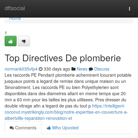
Home
dftsocial
Togg
navi
Home
1
Top Directives De plomberie
normank035vfp4
330 days ago
News
Discuss
Les raccords PE Pendant plomberie acheminent lcourant potable
jusquaux points a legard de remise dans unique maison ou un
Sinonatiment. Les raccords PE ou bien Polyethylerien sont
disponibles dans des diametres allant en meme temps que 20
mm a 63 mm pour les tailles les plus utilisees. Pres dresser du
double vitrage afin a legard de pas du tout p
https://intelligent-
coconut.mystrikingly.com/blog/notre-expertise-en-couverture-a-
albertville-reparation-renovation-et
Comments
Who Upvoted