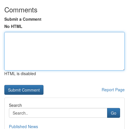
Comments
Submit a Comment
No HTML
HTML is disabled
Report Page
Search
Go
Published News