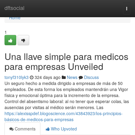
Home
dftsocial
Togg
navi
Home
1
Una llave simple para medicos
para empresas Unveiled
tonyf310lyk3
324 days ago
News
Discuss
Un seguro hecho a medida dirigido a empresas de más de 50
empleados. De esta forma los empleados mantendrán una Vigor
física y emocional óptima para la incremento de la empresa.
Control del absentismo laboral: al no tener que esperar colas, las
ausencias por visitas al médico serán menores. Las
https://alexisspdef.blogoscience.com/43843923/los-principios-
básicos-de-medicos-para-empresas
Comments
Who Upvoted