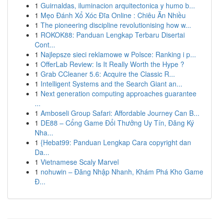
1
Guirnaldas, iluminacion arquitectonica y humo b...
1
Mẹo Đánh Xổ Xóc Đĩa Online : Chiêu Ăn Nhiều
1
The pioneering discipline revolutionising how w...
1
ROKOK88: Panduan Lengkap Terbaru Disertai
Cont...
1
Najlepsze sieci reklamowe w Polsce: Ranking i p...
1
OfferLab Review: Is It Really Worth the Hype ?
1
Grab CCleaner 5.6: Acquire the Classic R...
1
Intelligent Systems and the Search Giant an...
1
Next generation computing approaches guarantee
...
1
Amboseli Group Safari: Affordable Journey Can B...
1
DE88 – Cổng Game Đổi Thưởng Uy Tín, Đăng Ký
Nha...
1
{Hebat99: Panduan Lengkap Cara copyright dan
Da...
1
Vietnamese Scaly Marvel
1
nohuwin – Đăng Nhập Nhanh, Khám Phá Kho Game
Đ...