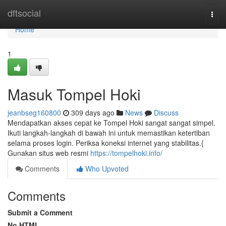
Home
dftsocial
Togg
navi
Home
1
Masuk Tompel Hoki
jeanbseg160800
309 days ago
News
Discuss
Mendapatkan akses cepat ke Tompel Hoki sangat sangat simpel.
Ikuti langkah-langkah di bawah ini untuk memastikan ketertiban
selama proses login. Periksa koneksi internet yang stabilitas.{
Gunakan situs web resmi
https://tompelhoki.info/
Comments
Who Upvoted
Comments
Submit a Comment
No HTML