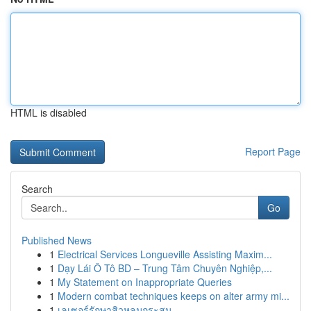
HTML is disabled
Report Page
Search
Go
Published News
1
Electrical Services Longueville Assisting Maxim...
1
Dạy Lái Ô Tô BD – Trung Tâm Chuyên Nghiệp,...
1
My Statement on Inappropriate Queries
1
Modern combat techniques keeps on alter army mi...
1
เลเซอร์รักษาสิวหลุมกระสุน