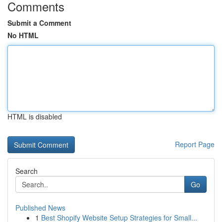
Comments
Submit a Comment
No HTML
HTML is disabled
Report Page
Search
Go
Published News
1
Best Shopify Website Setup Strategies for Small...