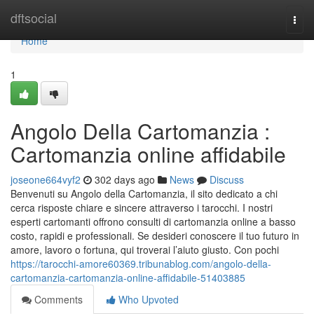
Home
dftsocial
Togg
navi
Home
1
Angolo Della Cartomanzia :
Cartomanzia online affidabile
joseone664vyf2
302 days ago
News
Discuss
Benvenuti su Angolo della Cartomanzia, il sito dedicato a chi
cerca risposte chiare e sincere attraverso i tarocchi. I nostri
esperti cartomanti offrono consulti di cartomanzia online a basso
costo, rapidi e professionali. Se desideri conoscere il tuo futuro in
amore, lavoro o fortuna, qui troverai l’aiuto giusto. Con pochi
https://tarocchi-amore60369.tribunablog.com/angolo-della-
cartomanzia-cartomanzia-online-affidabile-51403885
Comments
Who Upvoted