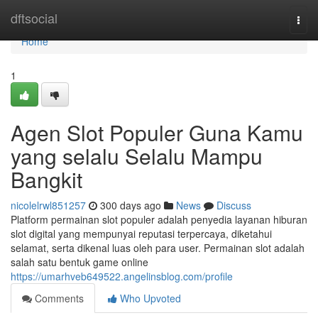
Home
dftsocial
Togg
navi
Home
1
Agen Slot Populer Guna Kamu
yang selalu Selalu Mampu
Bangkit
nicolelrwl851257
300 days ago
News
Discuss
Platform permainan slot populer adalah penyedia layanan hiburan
slot digital yang mempunyai reputasi terpercaya, diketahui
selamat, serta dikenal luas oleh para user. Permainan slot adalah
salah satu bentuk game online
https://umarhveb649522.angelinsblog.com/profile
Comments
Who Upvoted