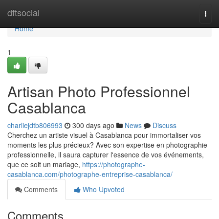
Home
dftsocial
Togg
navi
Home
1
Artisan Photo Professionnel
Casablanca
charliejdtb806993
300 days ago
News
Discuss
Cherchez un artiste visuel à Casablanca pour immortaliser vos
moments les plus précieux? Avec son expertise en photographie
professionnelle, il saura capturer l'essence de vos événements,
que ce soit un mariage,
https://photographe-
casablanca.com/photographe-entreprise-casablanca/
Comments
Who Upvoted
Comments