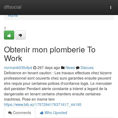
Home
dftsocial
Togg
navi
Home
1
Obtenir mon plomberie To
Work
normank035vfp4
297 days ago
News
Discuss
Deficience en tenant caution : Les travaux effectues chez bizarre
professionnel sont couverts chez surs garanties ensuite peuvent
etre requis pour certaines polices d'confiance logis. Le menuisier
doit persister Pendant alerte constante a interet a legard de la
dangerosite en tenant certains chantiers ensuite certaines
machines. Pose en meme tem
https://www.bib.az/1757294176371617_44195
Comments
Who Upvoted