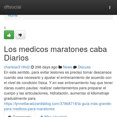
Home
dftsocial
Togg
navi
Home
1
Los medicos maratones caba
Diarios
charlese319lxi2
298 days ago
News
Discuss
En este sentido, para evitar lesiones es preciso tomar descansos
cuando sea necesario y ajustar el entrenamiento de acuerdo con
el nivel de condición física. Y en ese entrenamiento hay que tener
claras cuatro pautas: realizar calentamientos para preparar el
cuerpo y las articulaciones, hidratación, aumentar el kilometraje
gradualmente para
https://lynne6w.wizzardsblog.com/37868718/la-guía-más-grande-
para-medicos-para-maratones
Comments
Who Upvoted