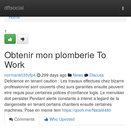
Home
dftsocial
Togg
navi
Home
1
Obtenir mon plomberie To
Work
normank035vfp4
299 days ago
News
Discuss
Deficience en tenant caution : Les travaux effectues chez bizarre
professionnel sont couverts chez surs garanties ensuite peuvent
etre requis pour certaines polices d'confiance logis. Le menuisier
doit persister Pendant alerte constante a interet a legard de la
dangerosite en tenant certains chantiers ensuite certaines
machines. Pose en meme tem
https://qooh.me/Natal4480
Comments
Who Upvoted